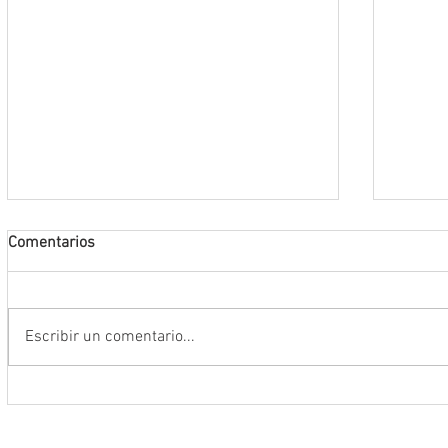
Comentarios
Escribir un comentario...
La FENALIZ 2026 homenajeará al
UAZ im
narrador y dramaturgo universitario
curric