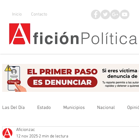
Inicio
Contacto
Las Del Día
Estado
Municipios
Nacional
Opini
Aficionzac
Que no se olvide
Legisladores
UAZ
Denuncia
12 nov 2025
2 min de lectura