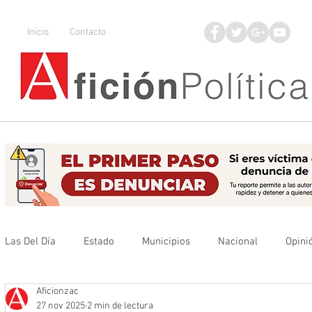
Inicio
Contacto
Las Del Día
Estado
Municipios
Nacional
Opini
Aficionzac
Que no se olvide
Legisladores
UAZ
Denuncia
27 nov 2025
2 min de lectura