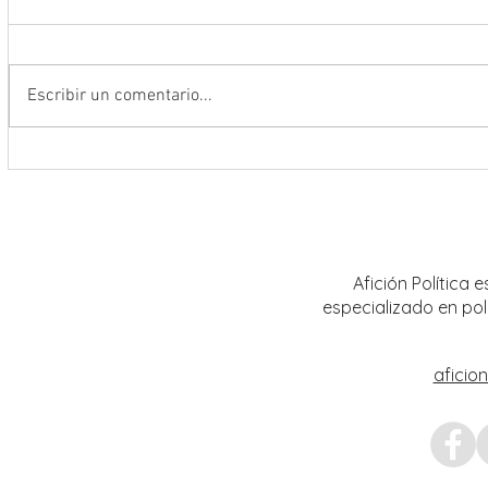
Escribir un comentario...
Se suma Gobernador David Monreal
Fortal
a la Jornada Nacional de
al sec
Reforestación 2026; siembran más
con la
de 18 mil árboles en Zacatecas
Afición Política
especializado en pol
aficio