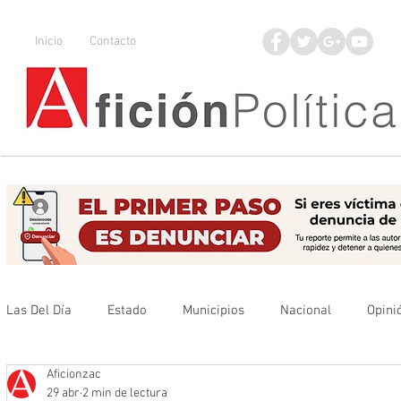
Inicio
Contacto
Las Del Día
Estado
Municipios
Nacional
Opini
Aficionzac
Que no se olvide
Legisladores
UAZ
Denuncia
29 abr
2 min de lectura