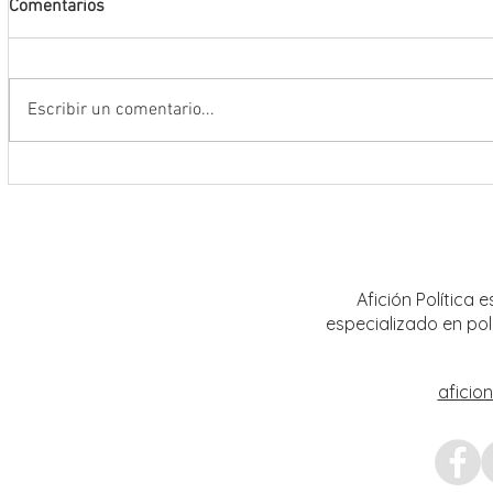
Comentarios
Escribir un comentario...
Conmemoran tercer centenario
El rit
luctuoso de Fray Margil de Jesús
bailar
Afición Política
especializado en pol
aficio