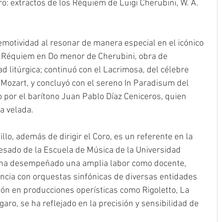
: extractos de los Réquiem de Luigi Cherubini, W. A. 
 emotividad al resonar de manera especial en el icónico 
el Réquiem en Do menor de Cherubini, obra de 
d litúrgica; continuó con el Lacrimosa, del célebre 
ozart, y concluyó con el sereno In Paradisum del 
 por el barítono Juan Pablo Díaz Ceniceros, quien 
a velada. 
lo, además de dirigir el Coro, es un referente en la 
esado de la Escuela de Música de la Universidad 
ha desempeñado una amplia labor como docente, 
iencia con orquestas sinfónicas de diversas entidades 
ción en producciones operísticas como Rigoletto, La 
aro, se ha reflejado en la precisión y sensibilidad de 