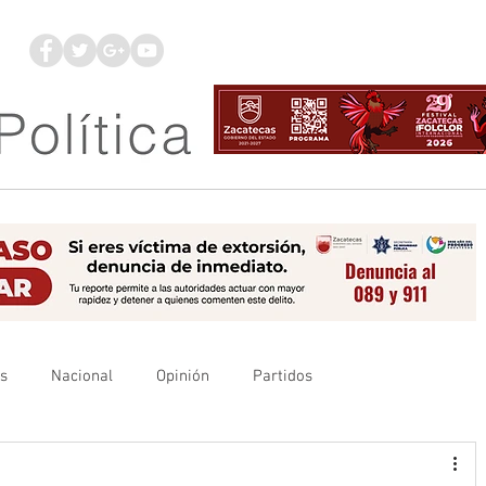
os
Nacional
Opinión
Partidos
es
UAZ
Denuncia
Poder Judicial