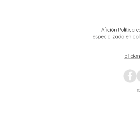
Encabeza Gobernador David Monreal
Refuer
Ávila primer Foro por la
estrat
Transformación del Campo
Nacion
Zacatecano
Afición Política
especializado en pol
aficio
©