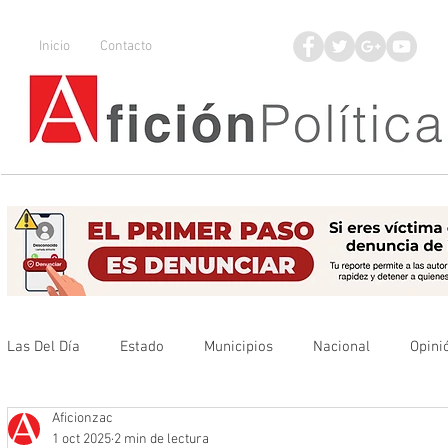
Inicio
Contacto
Las Del Día
Estado
Municipios
Nacional
Opini
Aficionzac
Que no se olvide
Legisladores
UAZ
Denuncia
1 oct 2025
2 min de lectura