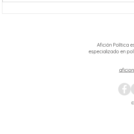
Encabeza Gobernador David Monreal
Refuer
Ávila primer Foro por la
estrat
Transformación del Campo
Nacion
Zacatecano
Afición Política
especializado en pol
aficio
©