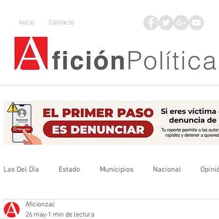
Inicio
Contacto
Las Del Día
Estado
Municipios
Nacional
Opini
Aficionzac
Que no se olvide
Legisladores
UAZ
Denuncia
26 may
1 min de lectura