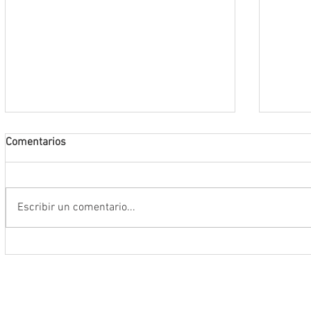
Comentarios
Escribir un comentario...
Da inicio el Festival Cultural y
Destac
Artístico de Guadalupe 2026
locale
Artíst