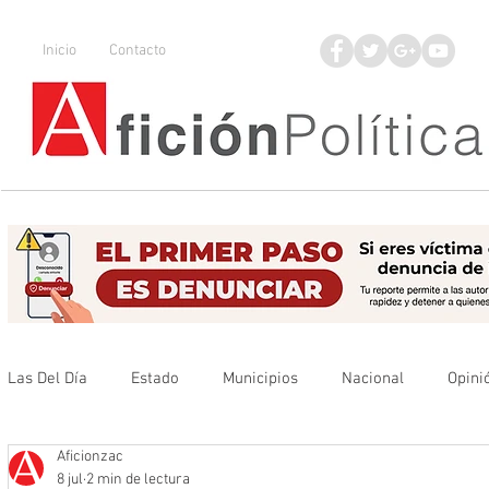
Inicio
Contacto
Las Del Día
Estado
Municipios
Nacional
Opini
Aficionzac
Que no se olvide
Legisladores
UAZ
Denuncia
8 jul
2 min de lectura