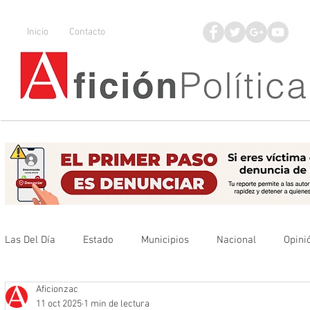
Inicio
Contacto
Las Del Día
Estado
Municipios
Nacional
Opini
Aficionzac
Que no se olvide
Legisladores
UAZ
Denuncia
11 oct 2025
1 min de lectura