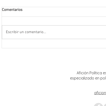
Comentarios
Escribir un comentario...
Conmemoran tercer centenario
El rit
luctuoso de Fray Margil de Jesús
bailar
Afición Política
especializado en pol
aficio