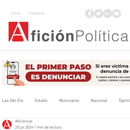
Inicio
Contacto
Las Del Día
Estado
Municipios
Nacional
Opini
Aficionzac
Que no se olvide
Legisladores
UAZ
Denuncia
25 jul 2024
1 min de lectura