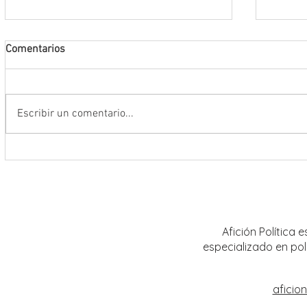
Comentarios
Escribir un comentario...
La FENALIZ 2026 homenajeará al
UAZ im
narrador y dramaturgo universitario
curric
Alberto Huerta
Afición Política
especializado en pol
aficio