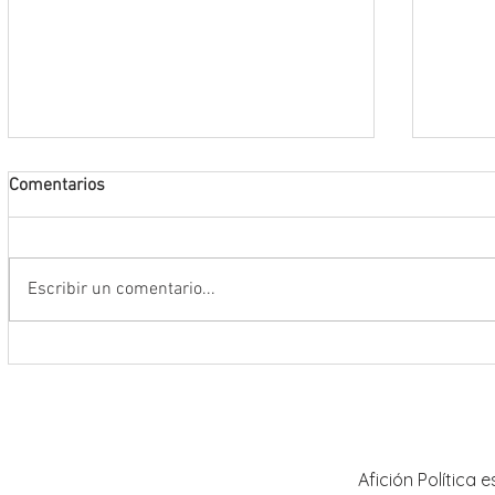
Comentarios
Escribir un comentario...
Encabeza Gobernador David Monreal
Refuer
Ávila primer Foro por la
estrat
Transformación del Campo
Nacion
Zacatecano
Afición Política