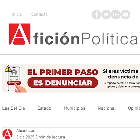
Inicio
Contacto
Las Del Día
Estado
Municipios
Nacional
Opini
Aficionzac
Que no se olvide
Legisladores
UAZ
Denuncia
3 dic 2025
3 min de lectura