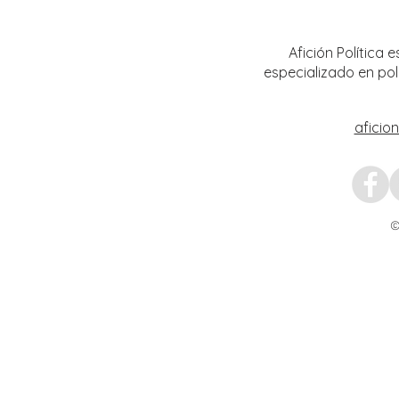
Transformación del Campo
Nacion
Zacatecano
Afición Política
especializado en pol
aficio
©