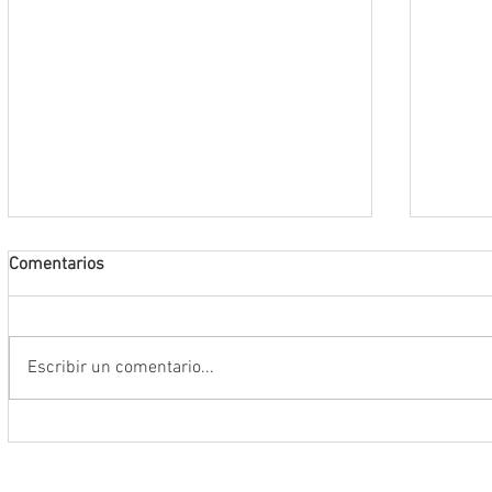
Comentarios
Escribir un comentario...
Encabeza Gobernador David Monreal
Refuer
Ávila primer Foro por la
estrat