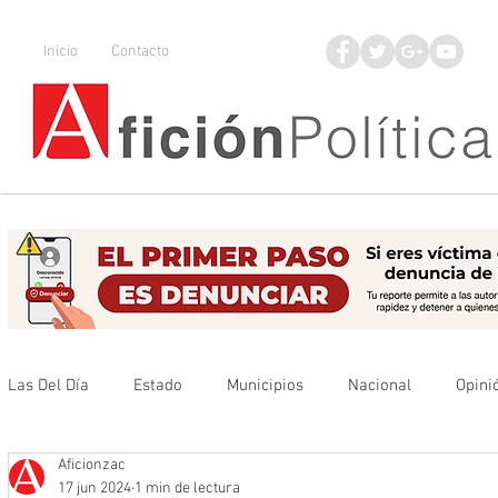
Inicio
Contacto
Las Del Día
Estado
Municipios
Nacional
Opini
Aficionzac
Que no se olvide
Legisladores
UAZ
Denuncia
17 jun 2024
1 min de lectura