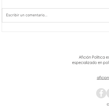
Escribir un comentario...
La FENALIZ 2026 homenajeará al
UAZ im
narrador y dramaturgo universitario
curric
Alberto Huerta
Afición Política
especializado en pol
aficio
©