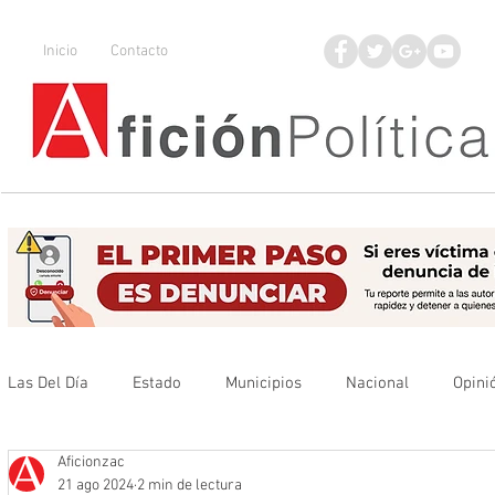
Inicio
Contacto
Las Del Día
Estado
Municipios
Nacional
Opini
Aficionzac
Que no se olvide
Legisladores
UAZ
Denuncia
21 ago 2024
2 min de lectura