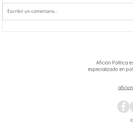
Escribir un comentario...
Se suma Gobernador David Monreal
Fortal
a la Jornada Nacional de
al sec
Reforestación 2026; siembran más
con la
de 18 mil árboles en Zacatecas
Afición Política
especializado en pol
aficio
©