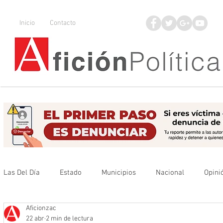
Inicio
Contacto
Las Del Día
Estado
Municipios
Nacional
Opini
Aficionzac
Que no se olvide
Legisladores
UAZ
Denuncia
22 abr
2 min de lectura