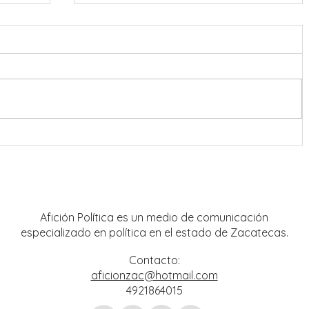
nreal
Operación Rastrillo debilita
 y
estructuras criminales; aseguran
mpo
tigre de bengala y avanzan
investigaciones por hechos del 18 de
julio
Afición Política es un medio de comunicación
especializado en política en el estado de Zacatecas.
Contacto:
aficionzac@hotmail.com
4921864015