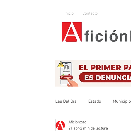
Inicio
Contacto
Las Del Día
Estado
Municipi
Aficionzac
Que no se olvide
Legislador
21 abr
2 min de lectura