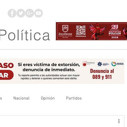
os
Nacional
Opinión
Partidos
es
UAZ
Denuncia
Poder Judicial