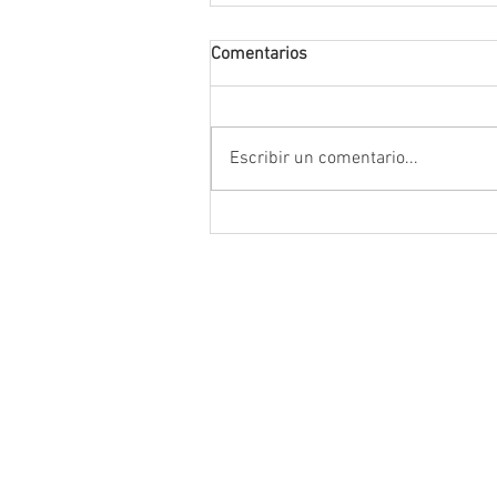
Comentarios
Escribir un comentario...
Anuncia Gobernador David Mo
campaña estatal para prevenir
combatir la extorsión en el ca
zacatecano