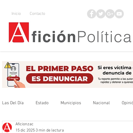
Inicio
Contacto
Las Del Día
Estado
Municipios
Nacional
Opini
Aficionzac
Que no se olvide
Legisladores
UAZ
Denuncia
15 dic 2025
3 min de lectura