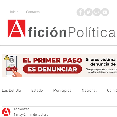
Inicio
Contacto
Las Del Día
Estado
Municipios
Nacional
Opini
Aficionzac
Que no se olvide
Legisladores
UAZ
Denuncia
1 may
2 min de lectura