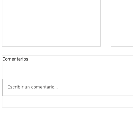
Comentarios
Escribir un comentario...
Encabeza Gobernador David Monreal
Refuer
Ávila primer Foro por la
estrat
Transformación del Campo
Nacion
Zacatecano