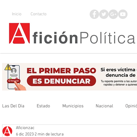
Inicio
Contacto
Las Del Día
Estado
Municipios
Nacional
Opini
Aficionzac
Que no se olvide
Legisladores
UAZ
Denuncia
6 dic 2023
2 min de lectura