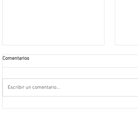
Comentarios
Escribir un comentario...
Encabeza Gobernador David Monreal
Refuer
Ávila primer Foro por la
estrat
Transformación del Campo
Nacion
Zacatecano