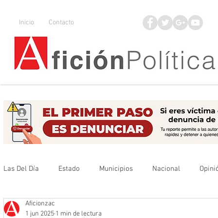
Inicio
Contacto
Las Del Día
Estado
Municipios
Nacional
Opini
Aficionzac
Que no se olvide
Legisladores
UAZ
Denuncia
1 jun 2025
1 min de lectura