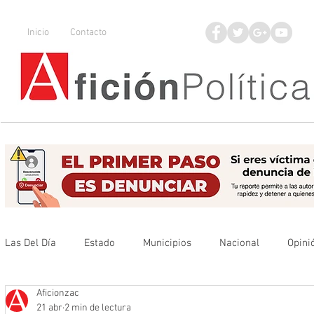
Inicio
Contacto
Las Del Día
Estado
Municipios
Nacional
Opini
Aficionzac
Que no se olvide
Legisladores
UAZ
Denuncia
21 abr
2 min de lectura