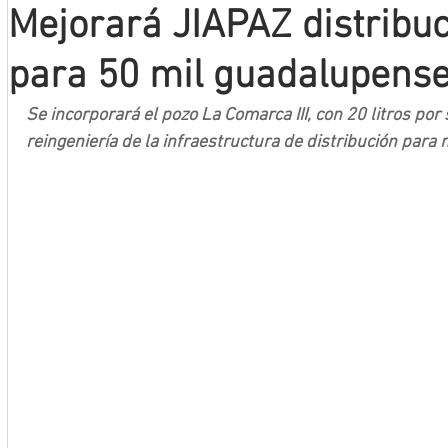
Mejorará JIAPAZ distribu
Mineros LNBP
para 50 mil guadalupens
Se incorporará el pozo La Comarca III, con 20 litros por 
reingeniería de la infraestructura de distribución para m