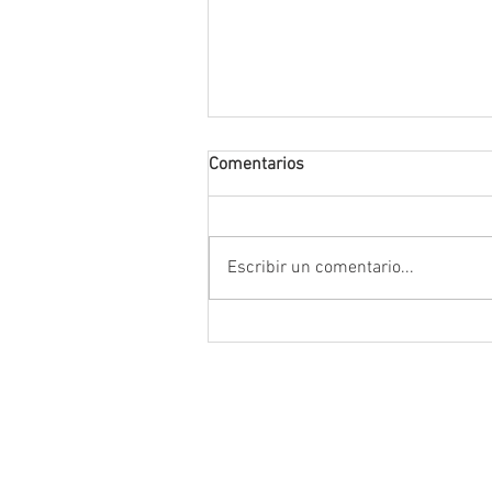
Comentarios
Escribir un comentario...
Abre INE convocatoria para in
al Servicio Profesional Elector
plazas de Institutos Electorale
Estatales