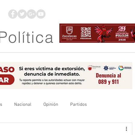
os
Nacional
Opinión
Partidos
es
UAZ
Denuncia
Poder Judicial