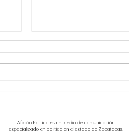
gresar
Realiza INE Zacatecas conversatorio
al en
sobre violencia política contra las
s
mujeres en razón de género
Afición Política es un medio de comunicación
especializado en política en el estado de Zacatecas.