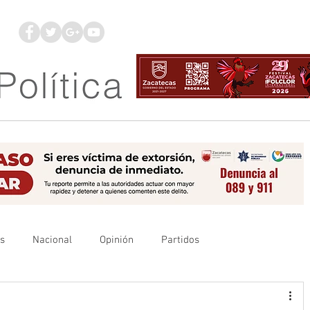
os
Nacional
Opinión
Partidos
es
UAZ
Denuncia
Poder Judicial