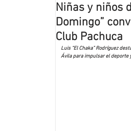
Niñas y niños 
Mineros LNBP
Domingo” convi
Club Pachuca
Luis “El Chaka” Rodríguez desta
Ávila para impulsar el deporte y