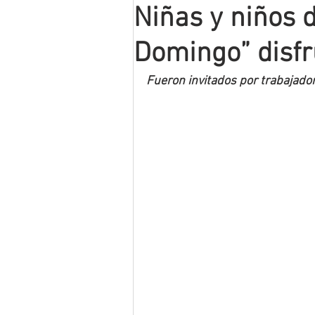
Niñas y niños 
Mineros LNBP
Domingo” disf
Fueron invitados por trabajado