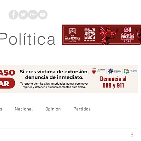
os
Nacional
Opinión
Partidos
es
UAZ
Denuncia
Poder Judicial