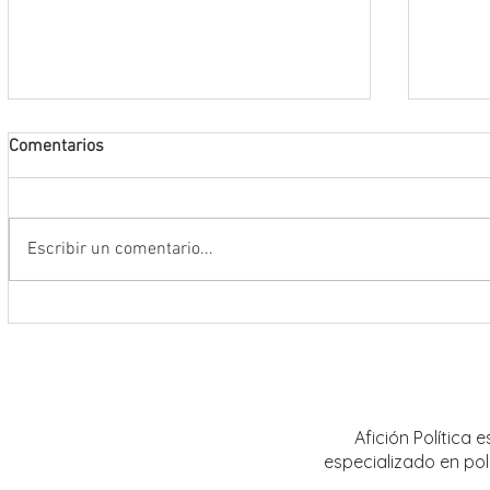
Comentarios
Escribir un comentario...
La FENALIZ 2026 homenajeará al
UAZ im
narrador y dramaturgo universitario
curric
Alberto Huerta
Afición Política
especializado en pol