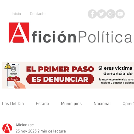
Inicio
Contacto
Las Del Día
Estado
Municipios
Nacional
Opini
Aficionzac
Que no se olvide
Legisladores
UAZ
Denuncia
25 nov 2025
2 min de lectura