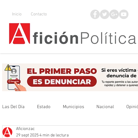
Inicio
Contacto
Las Del Día
Estado
Municipios
Nacional
Opini
Aficionzac
Que no se olvide
Legisladores
UAZ
Denuncia
29 sept 2025
4 min de lectura