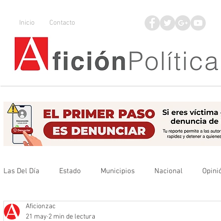
Inicio
Contacto
Las Del Día
Estado
Municipios
Nacional
Opini
Aficionzac
Que no se olvide
Legisladores
UAZ
Denuncia
21 may
2 min de lectura