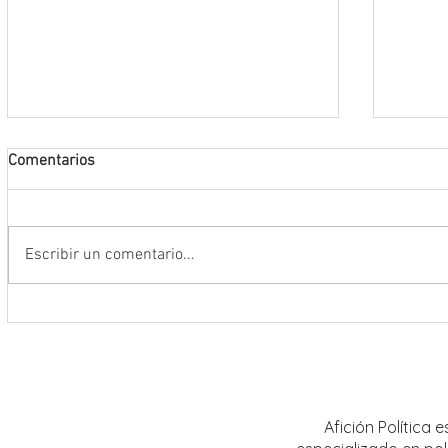
Comentarios
Escribir un comentario...
Conmemoran tercer centenario
El rit
luctuoso de Fray Margil de Jesús
bailar
Afición Política