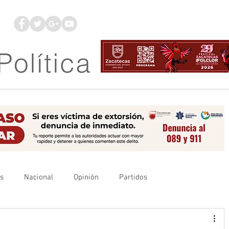
os
Nacional
Opinión
Partidos
es
UAZ
Denuncia
Poder Judicial