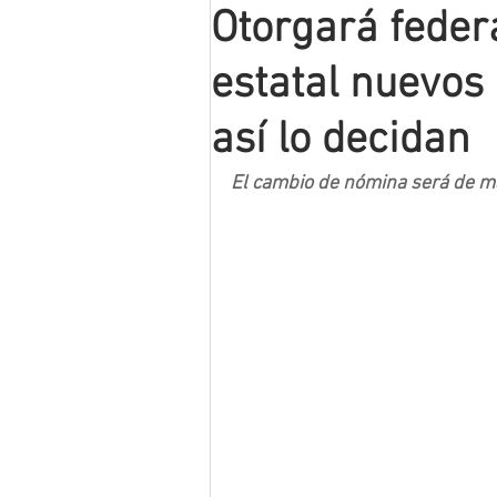
Otorgará feder
Mineros LNBP
estatal nuevos
así lo decidan
El cambio de nómina será de ma