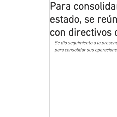
Para consolidar
Mineros LNBP
estado, se reú
con directivos
Se dio seguimiento a la presenc
para consolidar sus operacione