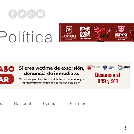
os
Nacional
Opinión
Partidos
es
UAZ
Denuncia
Poder Judicial