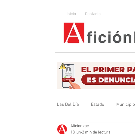
Inicio
Contacto
Las Del Día
Estado
Municipi
Aficionzac
Que no se olvide
Legislador
18 jun
2 min de lectura