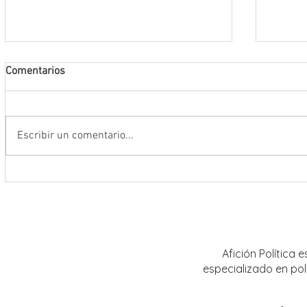
Comentarios
Escribir un comentario...
Conmemoran tercer centenario
El rit
luctuoso de Fray Margil de Jesús
bailar
Afición Política
especializado en pol