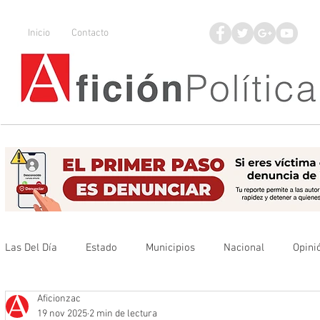
Inicio
Contacto
Las Del Día
Estado
Municipios
Nacional
Opini
Aficionzac
Que no se olvide
Legisladores
UAZ
Denuncia
19 nov 2025
2 min de lectura