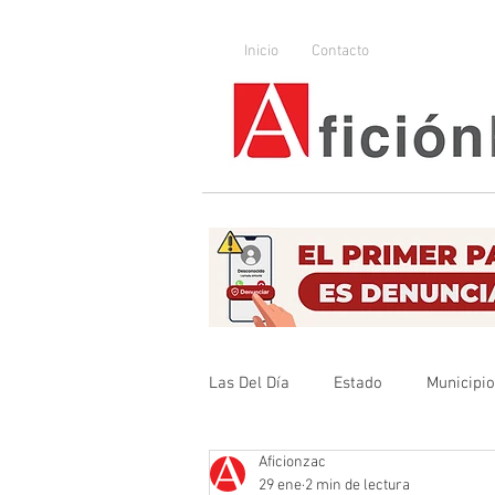
Inicio
Contacto
Las Del Día
Estado
Municipi
Aficionzac
Que no se olvide
Legislador
29 ene
2 min de lectura