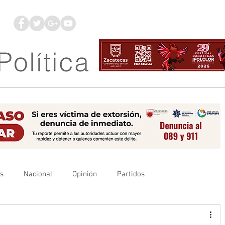
os
Nacional
Opinión
Partidos
es
UAZ
Denuncia
Poder Judicial