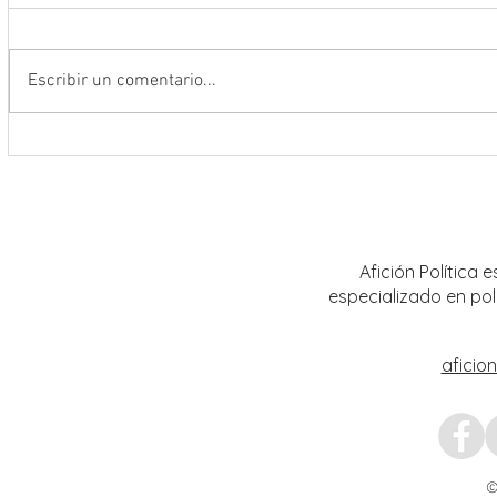
Escribir un comentario...
Da inicio el Festival Cultural y
Destac
Artístico de Guadalupe 2026
locale
Artíst
Afición Política
especializado en pol
aficio
©