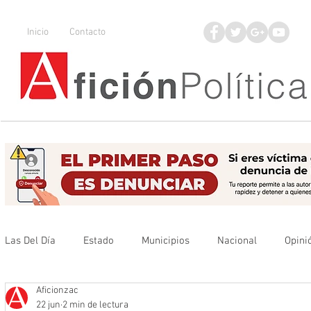
Inicio
Contacto
Las Del Día
Estado
Municipios
Nacional
Opini
Aficionzac
Que no se olvide
Legisladores
UAZ
Denuncia
22 jun
2 min de lectura