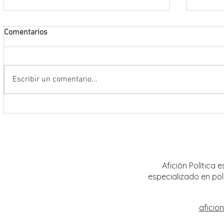
Comentarios
Escribir un comentario...
Riden homenaje póstumo al jurista y
Tribun
magistrado en retiro José
realiz
Guadalupe García Baldrán
distrit
Calera
Afición Política
especializado en pol
aficio