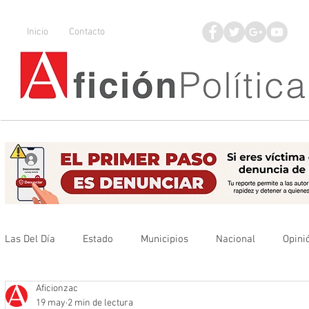
Inicio
Contacto
Las Del Día
Estado
Municipios
Nacional
Opini
Aficionzac
Que no se olvide
Legisladores
UAZ
Denuncia
19 may
2 min de lectura