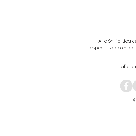
Riden homenaje póstumo al jurista y
Tribun
magistrado en retiro José
realiz
Guadalupe García Baldrán
distrit
Calera
Afición Política
especializado en pol
aficio
©