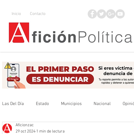
Inicio
Contacto
Las Del Día
Estado
Municipios
Nacional
Opini
Aficionzac
Que no se olvide
Legisladores
UAZ
Denuncia
29 oct 2024
1 min de lectura