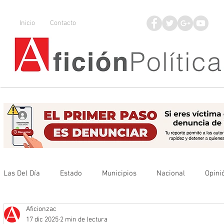
Inicio
Contacto
Las Del Día
Estado
Municipios
Nacional
Opini
Aficionzac
Que no se olvide
Legisladores
UAZ
Denuncia
17 dic 2025
2 min de lectura