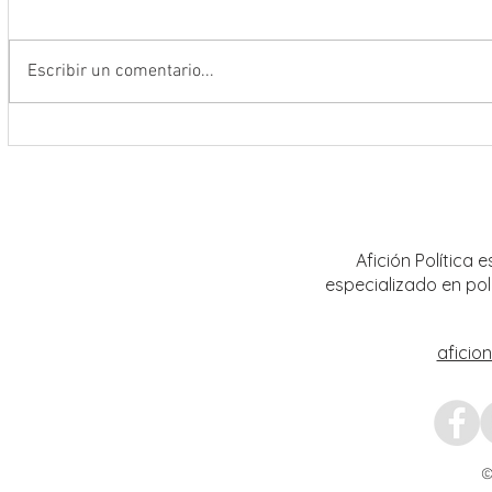
Escribir un comentario...
Riden homenaje póstumo al jurista y
Tribun
magistrado en retiro José
realiz
Guadalupe García Baldrán
distrit
Calera
Afición Política
especializado en pol
aficio
©