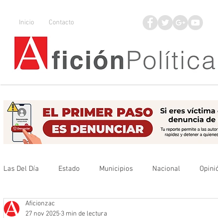
Inicio
Contacto
Las Del Día
Estado
Municipios
Nacional
Opini
Aficionzac
Que no se olvide
Legisladores
UAZ
Denuncia
27 nov 2025
3 min de lectura