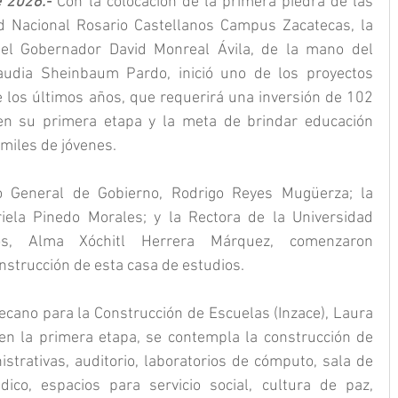
e 2026.-
 Con la colocación de la primera piedra de las 
ad Nacional Rosario Castellanos Campus Zacatecas, la 
el Gobernador David Monreal Ávila, de la mano del 
audia Sheinbaum Pardo, inició uno de los proyectos 
los últimos años, que requerirá una inversión de 102 
n su primera etapa y la meta de brindar educación 
 miles de jóvenes.
io General de Gobierno, Rodrigo Reyes Mugüerza; la 
iela Pinedo Morales; y la Rectora de la Universidad 
nos, Alma Xóchitl Herrera Márquez, comenzaron 
nstrucción de esta casa de estudios.
tecano para la Construcción de Escuelas (Inzace), Laura 
en la primera etapa, se contempla la construcción de 
istrativas, auditorio, laboratorios de cómputo, sala de 
dico, espacios para servicio social, cultura de paz, 