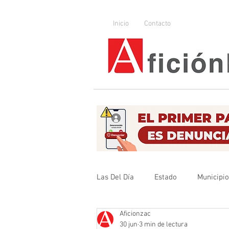
Inicio
Contacto
Las Del Día
Estado
Municipi
Aficionzac
Que no se olvide
Legislador
30 jun
3 min de lectura