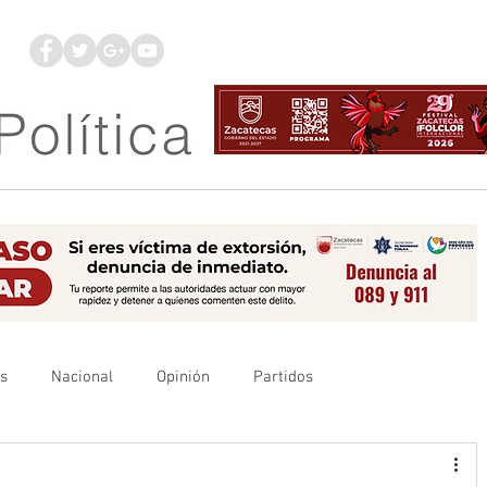
os
Nacional
Opinión
Partidos
es
UAZ
Denuncia
Poder Judicial