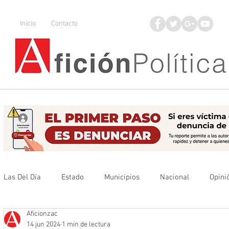
Inicio
Contacto
Las Del Día
Estado
Municipios
Nacional
Opini
Aficionzac
Que no se olvide
Legisladores
UAZ
Denuncia
14 jun 2024
1 min de lectura