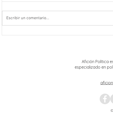
Escribir un comentario...
Encabeza Gobernador David Monreal
Refuer
Ávila primer Foro por la
estrat
Transformación del Campo
Nacion
Zacatecano
Afición Política
especializado en pol
aficio
©