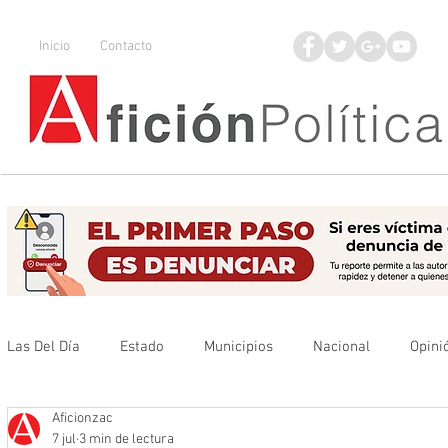
Inicio
Contacto
Las Del Día
Estado
Municipios
Nacional
Opini
Aficionzac
Que no se olvide
Legisladores
UAZ
Denuncia
7 jul
3 min de lectura