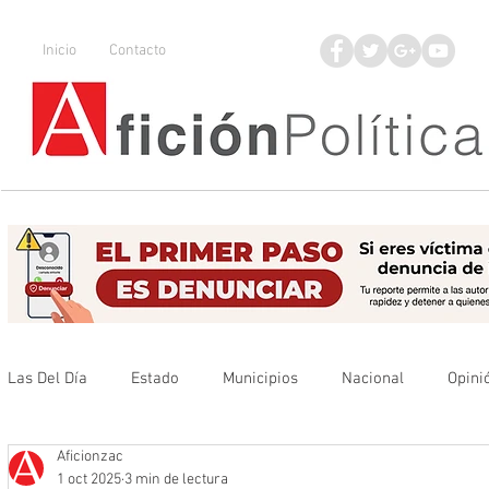
Inicio
Contacto
Las Del Día
Estado
Municipios
Nacional
Opini
Aficionzac
Que no se olvide
Legisladores
UAZ
Denuncia
1 oct 2025
3 min de lectura