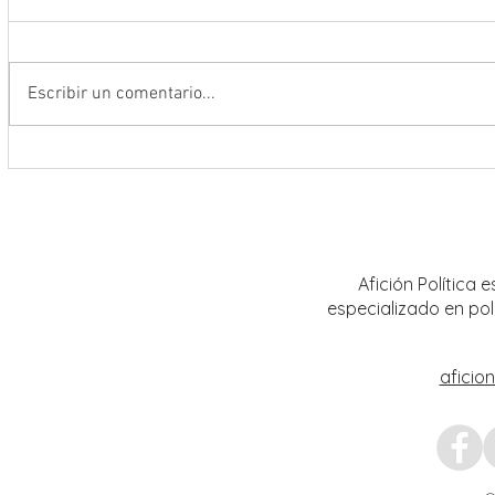
Escribir un comentario...
Encabeza Gobernador David Monreal
Refuer
Ávila primer Foro por la
estrat
Transformación del Campo
Nacion
Zacatecano
Afición Política
especializado en pol
aficio