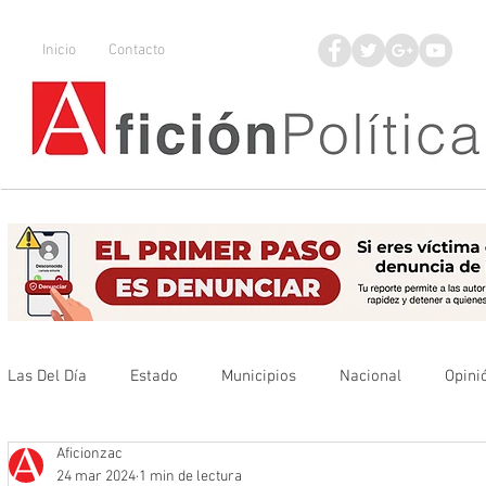
Inicio
Contacto
Las Del Día
Estado
Municipios
Nacional
Opini
Aficionzac
Que no se olvide
Legisladores
UAZ
Denuncia
24 mar 2024
1 min de lectura