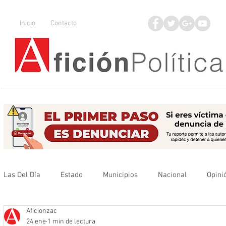
Inicio
Contacto
Las Del Día
Estado
Municipios
Nacional
Opini
Aficionzac
Que no se olvide
Legisladores
UAZ
Denuncia
24 ene
1 min de lectura