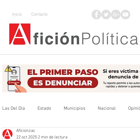
Inicio
Contacto
Las Del Día
Estado
Municipios
Nacional
Opini
Aficionzac
Que no se olvide
Legisladores
UAZ
Denuncia
22 oct 2025
2 min de lectura