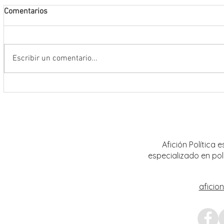
Comentarios
Escribir un comentario...
Encabeza Gobernador David Monreal
Refuer
Ávila primer Foro por la
estrat
Transformación del Campo
Nacion
Zacatecano
Afición Política
especializado en pol
aficio