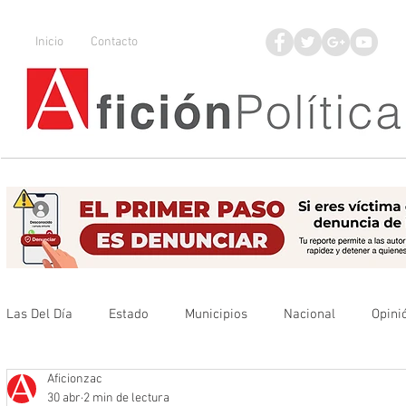
Inicio
Contacto
Las Del Día
Estado
Municipios
Nacional
Opini
Aficionzac
Que no se olvide
Legisladores
UAZ
Denuncia
30 abr
2 min de lectura