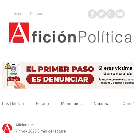
Inicio
Contacto
Las Del Día
Estado
Municipios
Nacional
Opini
Aficionzac
Que no se olvide
Legisladores
UAZ
Denuncia
19 nov 2025
3 min de lectura