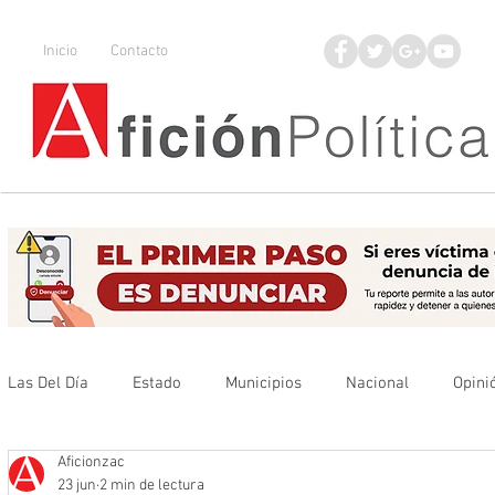
Inicio
Contacto
Las Del Día
Estado
Municipios
Nacional
Opini
Aficionzac
Que no se olvide
Legisladores
UAZ
Denuncia
23 jun
2 min de lectura