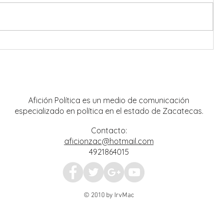
o
El ritmo de las “sonoras” puso a
sús
bailar a Guadalupe
Afición Política es un medio de comunicación
especializado en política en el estado de Zacatecas.
Contacto:
aficionzac@hotmail.com
4921864015
© 2010 by IrvMac