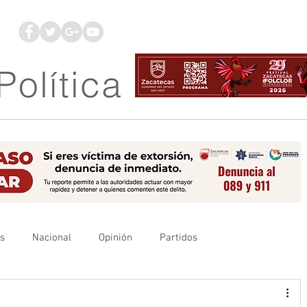
os
Nacional
Opinión
Partidos
es
UAZ
Denuncia
Poder Judicial