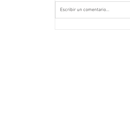
Escribir un comentario...
Conmemoran tercer centenari
luctuoso de Fray Margil de Je