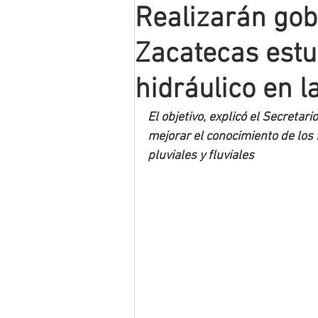
Realizarán gob
Mineros LNBP
Zacatecas estu
hidráulico en l
El objetivo, explicó el Secreta
mejorar el conocimiento de lo
pluviales y fluviales