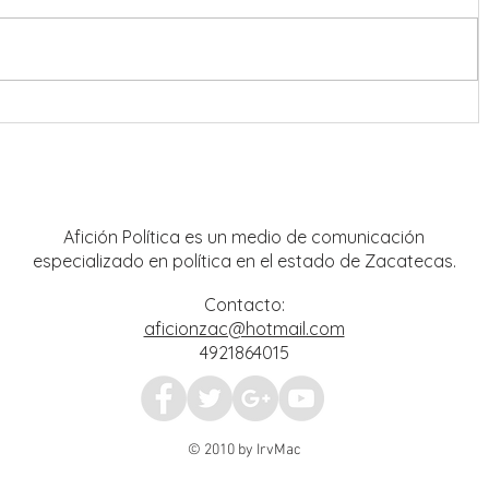
nreal
Operación Rastrillo debilita
 y
estructuras criminales; aseguran
mpo
tigre de bengala y avanzan
investigaciones por hechos del 18 de
julio
Afición Política es un medio de comunicación
especializado en política en el estado de Zacatecas.
Contacto:
aficionzac@hotmail.com
4921864015
© 2010 by IrvMac