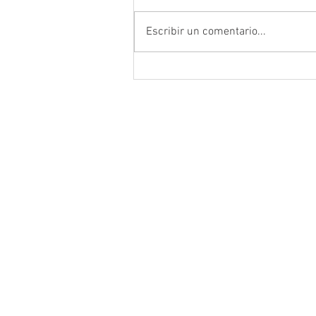
Escribir un comentario...
Anuncia Gobernador David Mo
campaña estatal para prevenir
combatir la extorsión en el ca
zacatecano