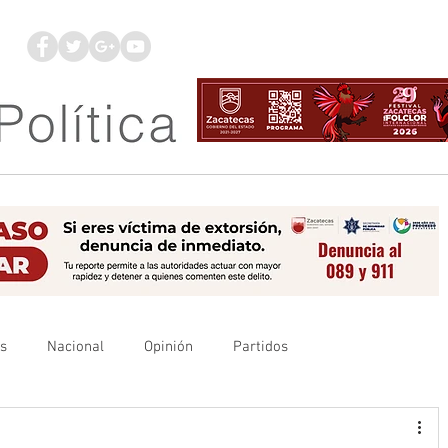
os
Nacional
Opinión
Partidos
es
UAZ
Denuncia
Poder Judicial