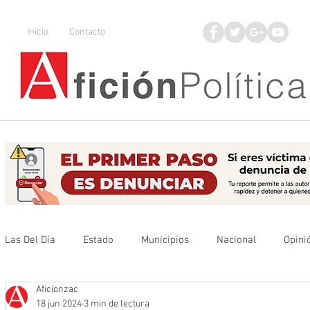
Inicio
Contacto
Las Del Día
Estado
Municipios
Nacional
Opini
Aficionzac
Que no se olvide
Legisladores
UAZ
Denuncia
18 jun 2024
3 min de lectura