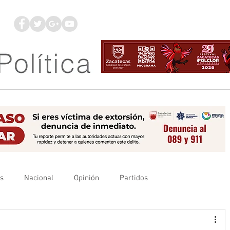
os
Nacional
Opinión
Partidos
es
UAZ
Denuncia
Poder Judicial