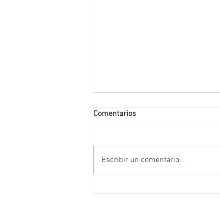
Comentarios
Escribir un comentario...
Anuncia Gobernador David Mo
campaña estatal para prevenir