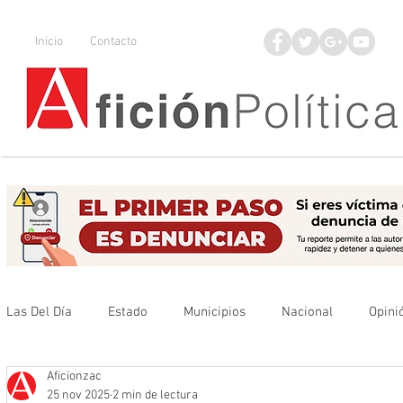
Inicio
Contacto
Las Del Día
Estado
Municipios
Nacional
Opini
Aficionzac
Que no se olvide
Legisladores
UAZ
Denuncia
25 nov 2025
2 min de lectura