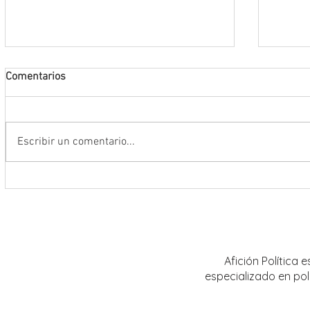
Comentarios
Escribir un comentario...
Encabeza Gobernador David Monreal
Refuer
Ávila primer Foro por la
estrat
Transformación del Campo
Nacion
Zacatecano
Afición Política
especializado en pol