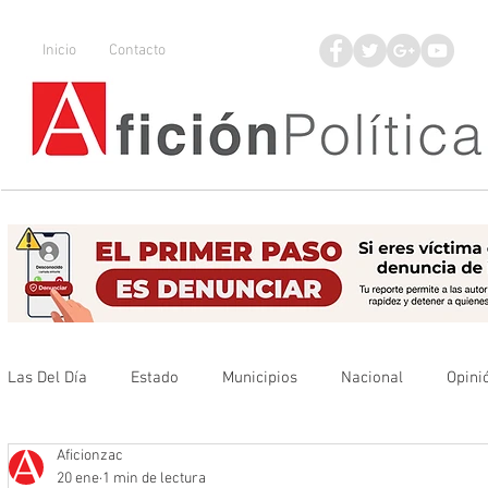
Inicio
Contacto
Las Del Día
Estado
Municipios
Nacional
Opini
Aficionzac
Que no se olvide
Legisladores
UAZ
Denuncia
20 ene
1 min de lectura