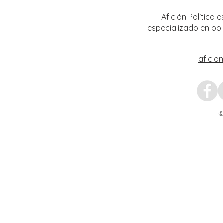
las edades y públicos
Shein
Afición Política
especializado en pol
aficio
©