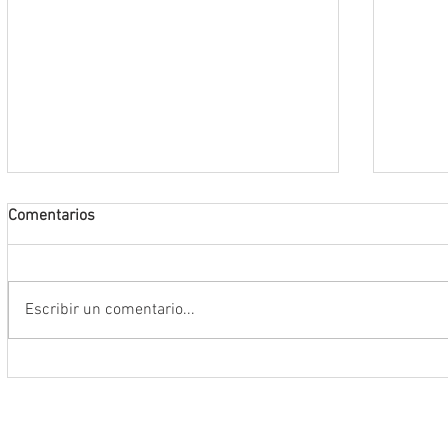
Comentarios
Escribir un comentario...
Estas vacaciones, el Centro Cultural
Alcanz
Helénico presenta su cartelera de
aliment
Agosto con propuestas para todas
Zacate